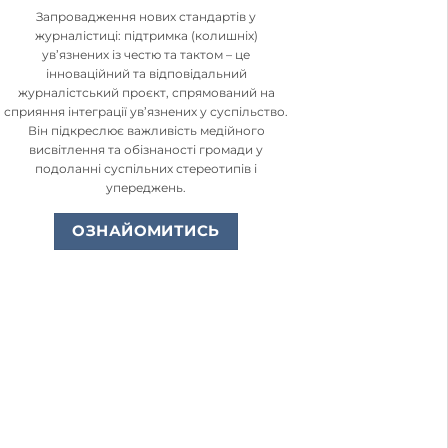
Запровадження нових стандартів у
журналістиці: підтримка (колишніх)
ув’язнених із честю та тактом – це
інноваційний та відповідальний
журналістський проєкт, спрямований на
сприяння інтеграції ув’язнених у суспільство.
Він підкреслює важливість медійного
висвітлення та обізнаності громади у
подоланні суспільних стереотипів і
упереджень.
ОЗНАЙОМИТИСЬ