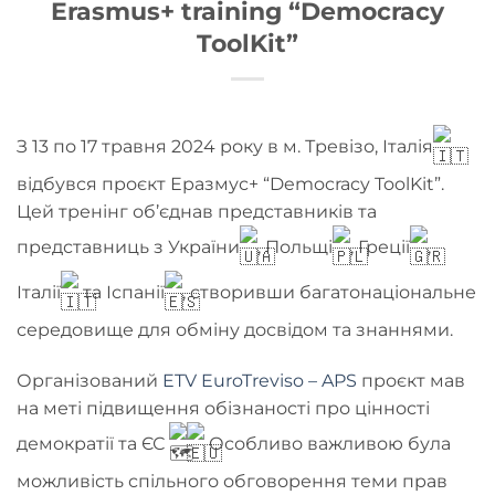
Erasmus+ training “Democracy
ToolKit”
З 13 по 17 травня 2024 року в м. Тревізо, Італія
відбувся проєкт Еразмус+ “Democracy ToolKit”.
Цей тренінг об’єднав представників та
представниць з України
, Польщі
, Греції
,
Італії
та Іспанії
, створивши багатонаціональне
середовище для обміну досвідом та знаннями.
Організований
ETV EuroTreviso – APS
проєкт мав
на меті підвищення обізнаності про цінності
демократії та ЄС
Особливо важливою була
можливість спільного обговорення теми прав