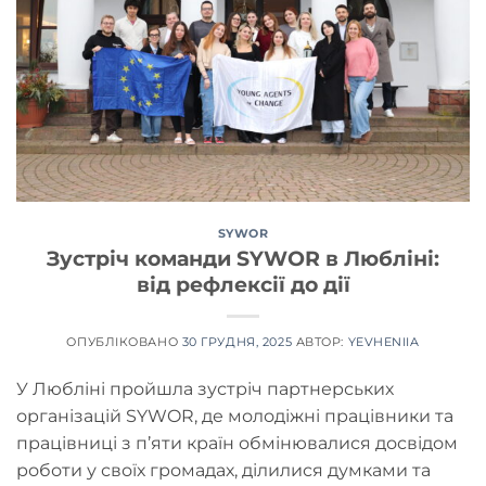
SYWOR
Зустріч команди SYWOR в Любліні:
від рефлексії до дії
ОПУБЛІКОВАНО
30 ГРУДНЯ, 2025
АВТОР:
YEVHENIIA
У Любліні пройшла зустріч партнерських
організацій SYWOR, де молодіжні працівники та
працівниці з п’яти країн обмінювалися досвідом
роботи у своїх громадах, ділилися думками та