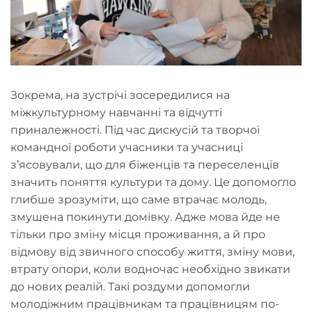
Зокрема, на зустрічі зосередилися на
міжкультурному навчанні та відчутті
приналежності. Під час дискусій та творчої
командної роботи учасники та учасниці
з’ясовували, що для біженців та переселенців
значить поняття культури та дому. Це допомогло
глибше зрозуміти, що саме втрачає молодь,
змушена покинути домівку. Адже мова йде не
тільки про зміну місця проживання, а й про
відмову від звичного способу життя, зміну мови,
втрату опори, коли водночас необхідно звикати
до нових реалій. Такі роздуми допомогли
молодіжним працівникам та працівницям по-