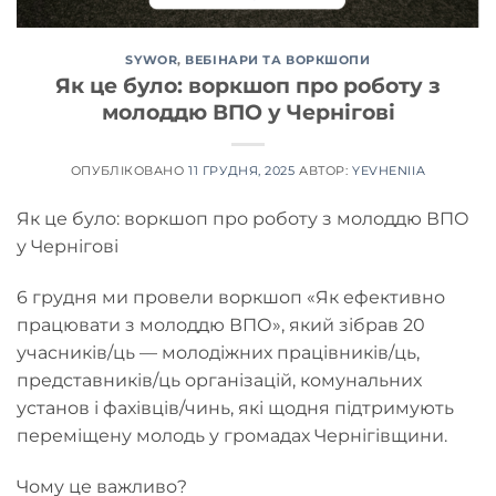
SYWOR
,
ВЕБІНАРИ ТА ВОРКШОПИ
Як це було: воркшоп про роботу з
молоддю ВПО у Чернігові
ОПУБЛІКОВАНО
11 ГРУДНЯ, 2025
АВТОР:
YEVHENIIA
Як це було: воркшоп про роботу з молоддю ВПО
у Чернігові
6
грудня ми провели воркшоп «Як ефективно
працювати з молоддю ВПО», який зібрав 20
учасників/ць — молодіжних працівників/ць,
представників/ць організацій, комунальних
установ і фахівців/чинь, які щодня підтримують
переміщену молодь у громадах Чернігівщини.
Чому це важливо?