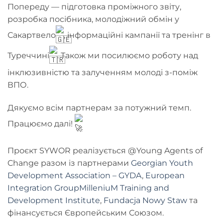
Попереду — підготовка проміжного звіту,
розробка посібника, молодіжний обмін у
Сакартвело
, інформаційні кампанії та тренінг в
Туреччині
. Також ми посилюємо роботу над
інклюзивністю та залученням молоді з-поміж
ВПО.
Дякуємо всім партнерам за потужний темп.
Працюємо далі!
Проєкт SYWOR реалізується @Young Agents of
Change разом із партнерами
Georgian Youth
Development Association – GYDA
,
European
Integration Group
MilleniuM Training and
Development Institute
,
Fundacja Nowy Staw
та
фінансується Європейським Союзом.