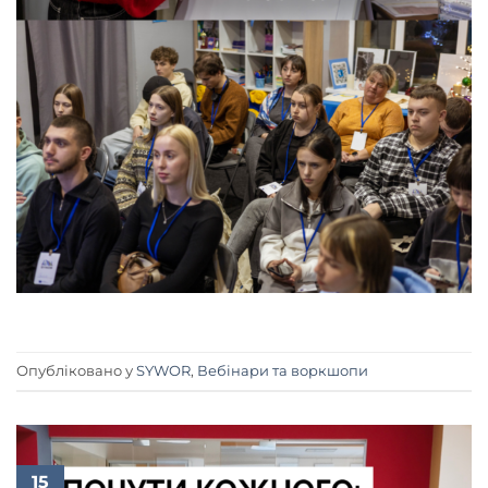
Опубліковано у
SYWOR
,
Вебінари та воркшопи
15