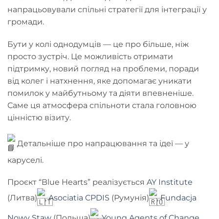
напрацьовували спільні стратегії для інтеграції у
громади.
Бути у колі однодумців — це про більше, ніж
просто зустріч. Це можливість отримати
підтримку, новий погляд на проблеми, поради
від колег і натхнення, яке допомагає уникати
помилок у майбутньому та діяти впевненіше.
Саме ця атмосфера спільноти стала головною
цінністю візиту.
Детальніше про напрацювання та ідеї — у
каруселі.
Проєкт “Blue Hearts” реалізується
AY Institute
(Литва)
,
Asociatia CPDIS
(Румунія)
,
Fundacja
Nowy Staw
(Польща)
,
Young Agents of Change